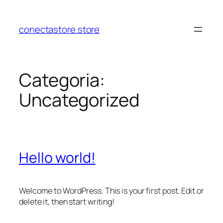
Pular
para
conectastore.store
o
conteúdo
Categoria:
Uncategorized
Hello world!
Welcome to WordPress. This is your first post. Edit or
delete it, then start writing!