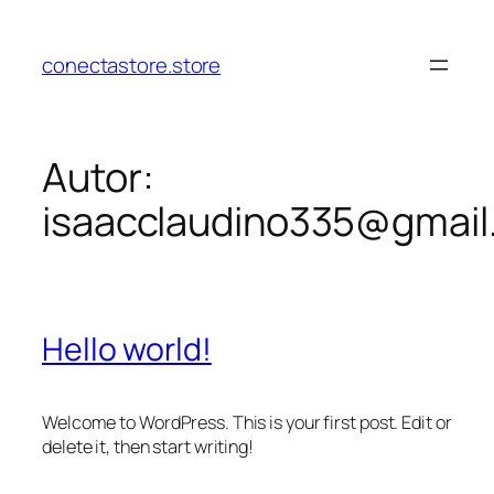
Pular
para
conectastore.store
o
conteúdo
Autor:
isaacclaudino335@gmail
Hello world!
Welcome to WordPress. This is your first post. Edit or
delete it, then start writing!